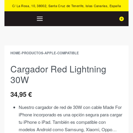
C/ La Rosa, 10, 38002, Santa Cruz de Tenerife, Islas Canarias, España
0
HOME
›
PRODUCTOS
›
APPLE
›
COMPATIBLE
Cargador Red Lightning
30W
34,95
€
Nuestro cargador de red de 30W con cable Made For
iPhone incorporado es una opción segura para cargar
tu iPhone o iPad. También es compatible con
modelos Android como Samsung, Xiaomi, Oppo…