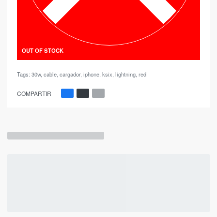
OUT OF STOCK
Tags:
30w
,
cable
,
cargador
,
iphone
,
ksix
,
lightning
,
red
COMPARTIR