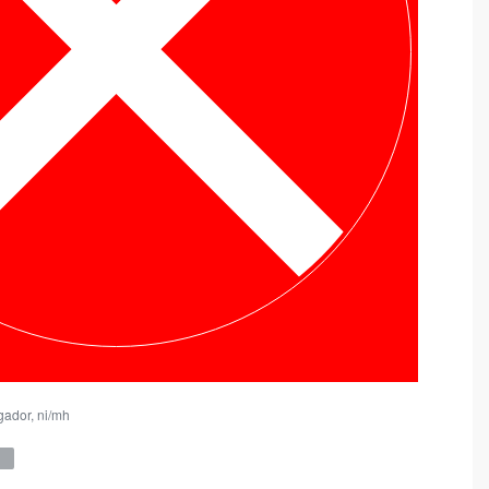
gador
,
ni/mh