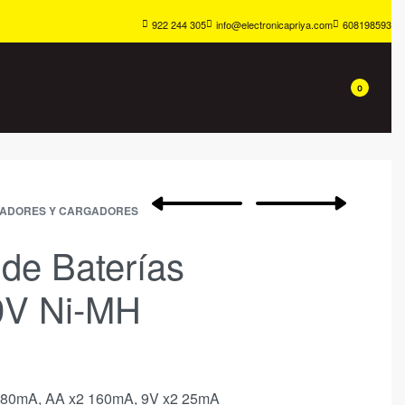
922 244 305
info@electronicapriya.com
608198593
0
TADORES Y CARGADORES
de Baterías
9V Ni-MH
2 80mA, AA x2 160mA, 9V x2 25mA