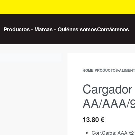
Productos
Marcas
Quiénes somos
Contáctenos
HOME
›
PRODUCTOS
›
ALIMEN
Cargador 
AA/AAA/
13,80
€
Corr.Carga: AAA x