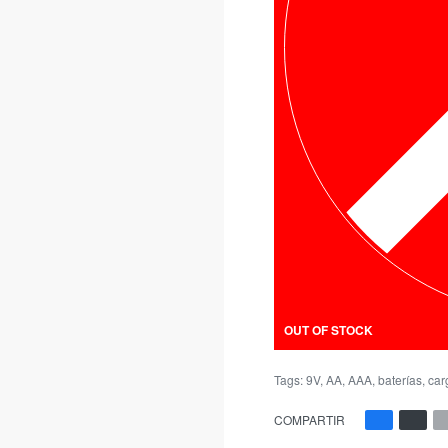
OUT OF STOCK
Tags:
9V
,
AA
,
AAA
,
baterías
,
car
COMPARTIR