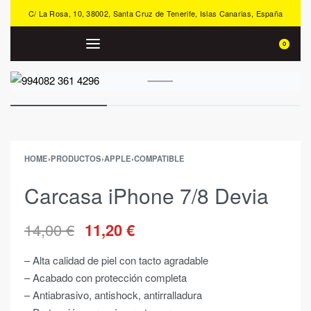
C/ La Rosa, 10, 38002, Santa Cruz de Tenerife, Islas Canarias, España
0
HOME
›
PRODUCTOS
›
APPLE
›
COMPATIBLE
Carcasa iPhone 7/8 Devia
14,00
€
11,20
€
– Alta calidad de piel con tacto agradable
– Acabado con protección completa
– Antiabrasivo, antishock, antirralladura