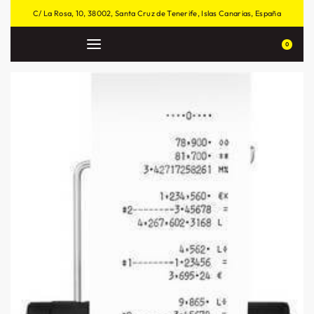
C/ La Rosa, 10, 38002, Santa Cruz de Tenerife, Islas Canarias, España
0