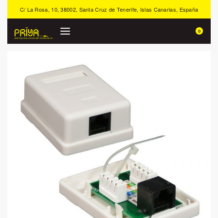
C/ La Rosa, 10, 38002, Santa Cruz de Tenerife, Islas Canarias, España
0