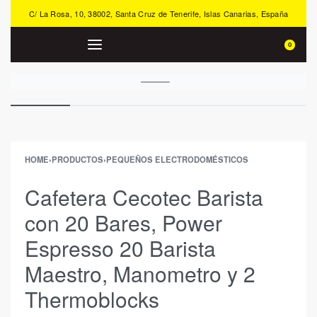
C/ La Rosa, 10, 38002, Santa Cruz de Tenerife, Islas Canarias, España
0
HOME
›
PRODUCTOS
›
PEQUEÑOS ELECTRODOMÉSTICOS
Cafetera Cecotec Barista
con 20 Bares, Power
Espresso 20 Barista
Maestro, Manometro y 2
Thermoblocks