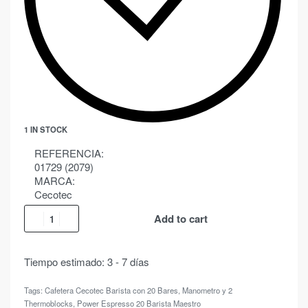
1 IN STOCK
REFERENCIA:
01729 (2079)
MARCA:
Cecotec
Add to cart
Tiempo estimado:
3 - 7 días
Tags:
Cafetera Cecotec Barista con 20 Bares
,
Manometro y 2
Thermoblocks
,
Power Espresso 20 Barista Maestro