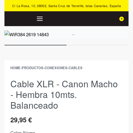
C/ La Rosa, 10, 38002, Santa Cruz de Tenerife, Islas Canarias, España
0
HOME
›
PRODUCTOS
›
CONEXIONES
›
CABLES
Cable XLR - Canon Macho
- Hembra 10mts.
Balanceado
29,95
€
Color: Negro