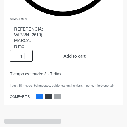
5 IN STOCK
REFERENCIA:
WIR384 (2619)
MARCA:
Nimo
Add to cart
Tiempo estimado:
3 - 7 días
Tags:
10 metros
,
balanceado
,
cable
,
canon
,
hembra
,
macho
,
micrófono
,
xlr
COMPARTIR