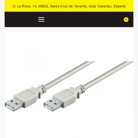
C/ La Rosa, 10, 38002, Santa Cruz de Tenerife, Islas Canarias, España
0