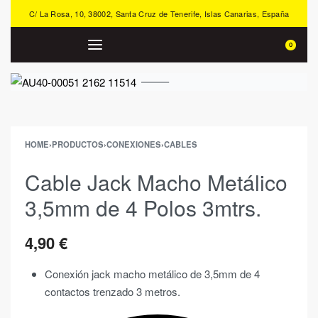
C/ La Rosa, 10, 38002, Santa Cruz de Tenerife, Islas Canarias, España
0
HOME
›
PRODUCTOS
›
CONEXIONES
›
CABLES
Cable Jack Macho Metálico
3,5mm de 4 Polos 3mtrs.
4,90
€
Conexión jack macho metálico de 3,5mm de 4
contactos trenzado 3 metros.