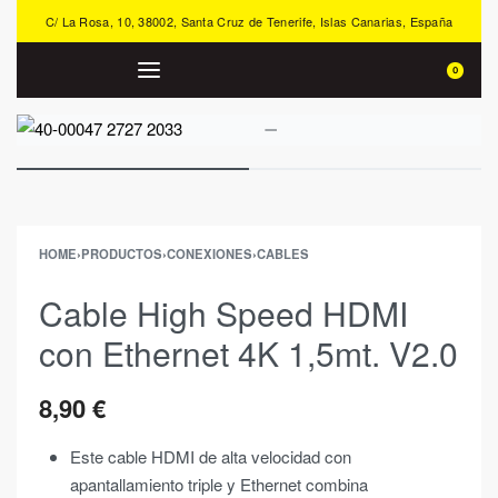
C/ La Rosa, 10, 38002, Santa Cruz de Tenerife, Islas Canarias, España
0
HOME
›
PRODUCTOS
›
CONEXIONES
›
CABLES
Cable High Speed HDMI
con Ethernet 4K 1,5mt. V2.0
8,90
€
Este cable HDMI de alta velocidad con
apantallamiento triple y Ethernet combina