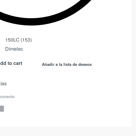
150LC (153)
Dimelec
dd to cart
Añadir a la lista de deseos
días
oconector