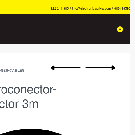
922 244 305
info@electronicapriya.com
608198593
0
ONES
›
CABLES
oconector-
ctor 3m