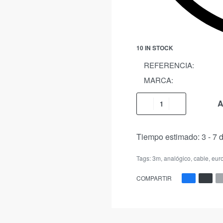
10 IN STOCK
REFERENCIA:
MARCA:
A
Tiempo estimado:
3 - 7 
Tags:
3m
,
analógico
,
cable
,
eur
COMPARTIR