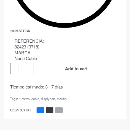
10 IN STOCK
REFERENCIA:
82423 (3718)
MARCA:
Nano Cable
Add to cart
Tiempo estimado:
3 - 7 días
Tags:
1 metro
,
cable
,
displyport
,
macho
COMPARTIR