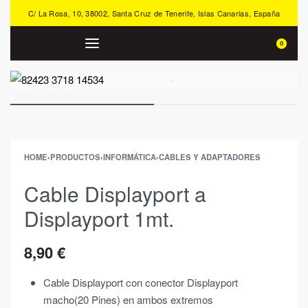
C/ La Rosa, 10, 38002, Santa Cruz de Tenerife, Islas Canarias, España
0
HOME
›
PRODUCTOS
›
INFORMÁTICA
›
CABLES Y ADAPTADORES
Cable Displayport a
Displayport 1mt.
8,90
€
Cable Displayport con conector Displayport
macho(20 Pines) en ambos extremos