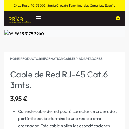
C/ La Rosa, 10, 38002, Santa Cruz de Tenerife, Islas Canarias, España
0
HOME
›
PRODUCTOS
›
INFORMÁTICA
›
CABLES Y ADAPTADORES
Cable de Red RJ-45 Cat.6
3mts.
3,95
€
Con este cable de red podrá conectar un ordenador,
portátil o equipo terminal a una red o a otro
ordenador. Este cable aplica las especificaciones