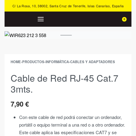
C/ La Rosa, 10, 38002, Santa Cruz de Tenerife, Islas Canarias, España
0
HOME
›
PRODUCTOS
›
INFORMÁTICA
›
CABLES Y ADAPTADORES
Cable de Red RJ-45 Cat.7
3mts.
7,90
€
Con este cable de red podrá conectar un ordenador,
portátil o equipo terminal a una red o a otro ordenador.
Este cable aplica las especificaciones CAT7 y se