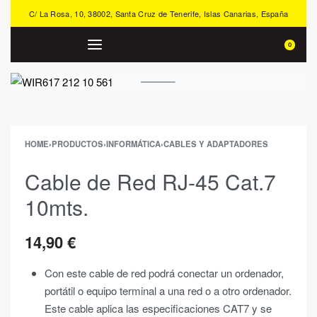
C/ La Rosa, 10, 38002, Santa Cruz de Tenerife, Islas Canarias, España
0
HOME
›
PRODUCTOS
›
INFORMÁTICA
›
CABLES Y ADAPTADORES
Cable de Red RJ-45 Cat.7
10mts.
14,90
€
Con este cable de red podrá conectar un ordenador,
portátil o equipo terminal a una red o a otro ordenador.
Este cable aplica las especificaciones CAT7 y se