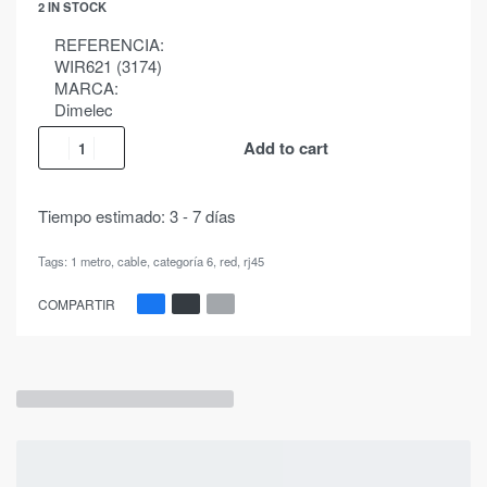
2 IN STOCK
REFERENCIA:
WIR621 (3174)
MARCA:
Dimelec
Add to cart
Tiempo estimado:
3 - 7 días
Tags:
1 metro
,
cable
,
categoría 6
,
red
,
rj45
COMPARTIR