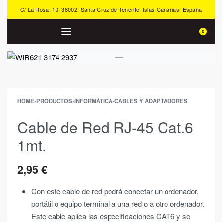
C/ La Rosa, 10, 38002, Santa Cruz de Tenerife, Islas Canarias, España
0
HOME
›
PRODUCTOS
›
INFORMÁTICA
›
CABLES Y ADAPTADORES
Cable de Red RJ-45 Cat.6
1mt.
2,95
€
Con este cable de red podrá conectar un ordenador,
portátil o equipo terminal a una red o a otro ordenador.
Este cable aplica las especificaciones CAT6 y se