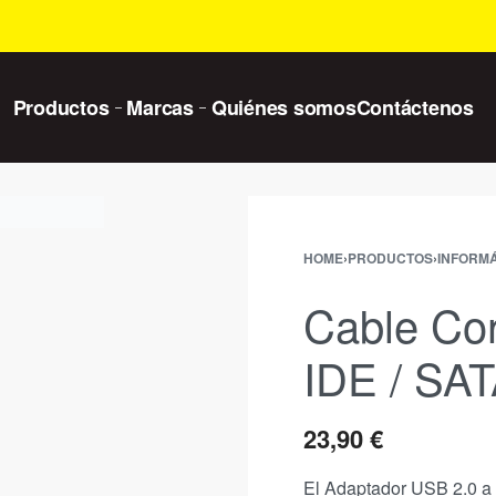
Productos
Marcas
Quiénes somos
Contáctenos
HOME
›
PRODUCTOS
›
INFORMÁ
Cable Co
IDE / SA
23,90
€
El Adaptador USB 2.0 a 