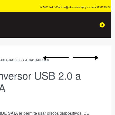
922 244 305
info@electronicapriya.com
608198593
0
TICA
›
CABLES Y ADAPTADORES
nversor USB 2.0 a
TA
IDE SATA le permite usar discos dispositivos IDE,