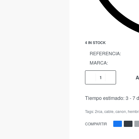
4 IN STOCK
REFERENCIA:
MARCA:
A
Tiempo estimado:
3 - 7 
Tags:
2rca
,
cable
,
canon
,
hembr
COMPARTIR