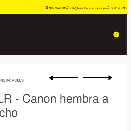
922 244 305
info@electronicapriya.com
608198593
0
ONES
›
CABLES
LR - Canon hembra a
cho