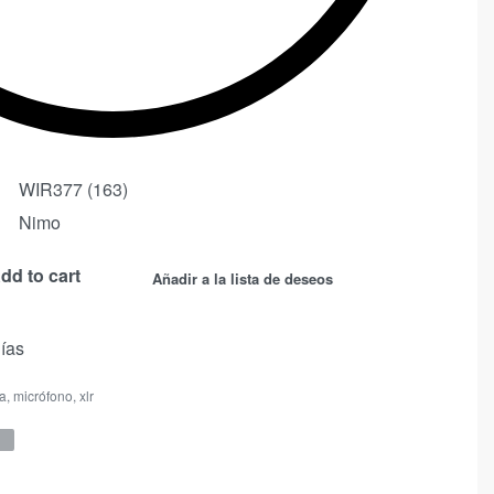
WIR377 (163)
Nimo
dd to cart
Añadir a la lista de deseos
días
a
,
micrófono
,
xlr