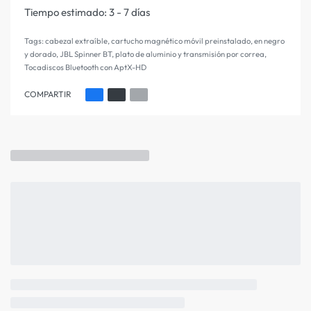
Tiempo estimado:
3 - 7 días
Tags:
cabezal extraíble
,
cartucho magnético móvil preinstalado
,
en negro
y dorado
,
JBL Spinner BT
,
plato de aluminio y transmisión por correa
,
Tocadiscos Bluetooth con AptX-HD
COMPARTIR