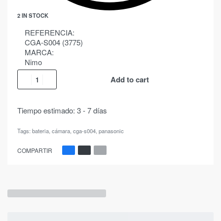
2 IN STOCK
REFERENCIA:
CGA-S004 (3775)
MARCA:
Nimo
Add to cart
Tiempo estimado:
3 - 7 días
Tags:
bateria
,
cámara
,
cga-s004
,
panasonic
COMPARTIR