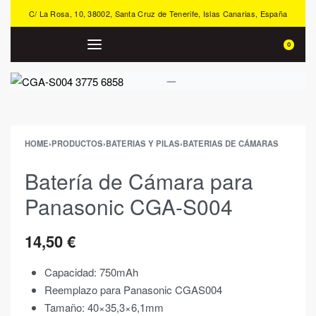
C/ La Rosa, 10, 38002, Santa Cruz de Tenerife, Islas Canarias, España
0
HOME
›
PRODUCTOS
›
BATERIAS Y PILAS
›
BATERIAS DE CÁMARAS
Batería de Cámara para
Panasonic CGA-S004
14,50
€
Capacidad: 750mAh
Reemplazo para Panasonic CGAS004
Tamaño: 40×35,3×6,1mm