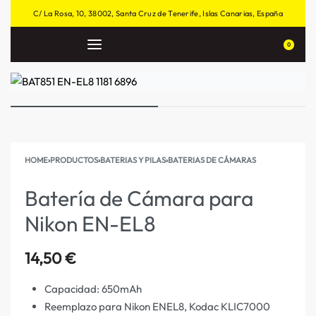
C/ La Rosa, 10, 38002, Santa Cruz de Tenerife, Islas Canarias, España
0
HOME
›
PRODUCTOS
›
BATERIAS Y PILAS
›
BATERIAS DE CÁMARAS
Batería de Cámara para
Nikon EN-EL8
14,50
€
Capacidad: 650mAh
Reemplazo para Nikon ENEL8, Kodac KLIC7000