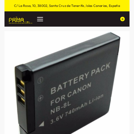
C/ La Rosa, 10, 38002, Santa Cruz de Tenerife, Islas Canarias, España
0