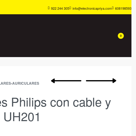
922 244 305
info@electronicapriya.com
608198593
0
LARES
›
AURICULARES
es Philips con cable y
o UH201