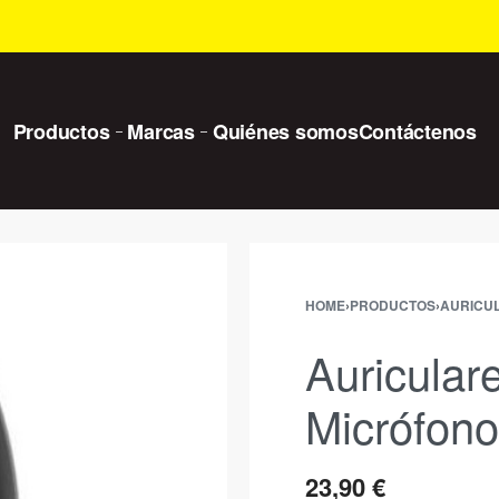
Productos
Marcas
Quiénes somos
Contáctenos
HOME
›
PRODUCTOS
›
AURICU
Auricular
Micrófon
23,90
€