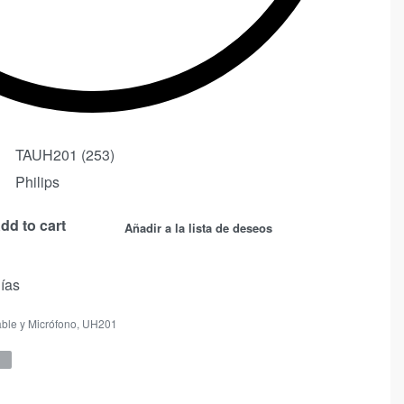
TAUH201 (253)
Philips
dd to cart
Añadir a la lista de deseos
días
ble y Micrófono
,
UH201