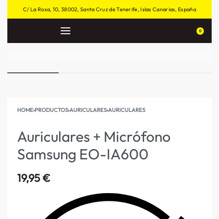
C/ La Rosa, 10, 38002, Santa Cruz de Tenerife, Islas Canarias, España
0
HOME
›
PRODUCTOS
›
AURICULARES
›
AURICULARES
Auriculares + Micrófono
Samsung EO-IA600
19,95
€