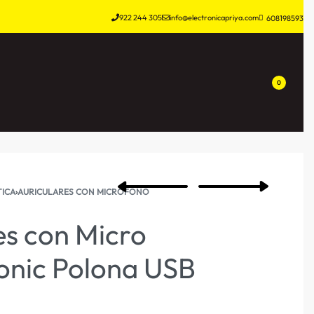
922 244 305
info@electronicapriya.com
608198593
0
ICA
›
AURICULARES CON MICRÓFONO
es con Micro
onic Polona USB