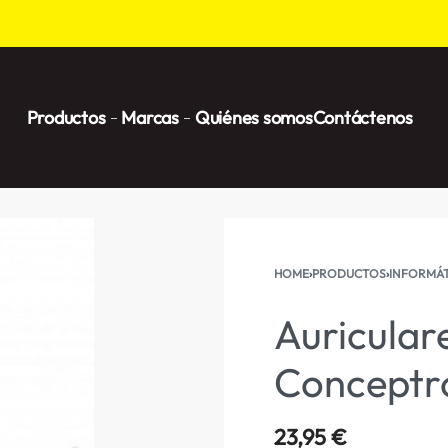
Productos
Marcas
Quiénes somos
Contáctenos
HOME
›
PRODUCTOS
›
INFORMÁT
Auricular
Conceptr
23,95
€