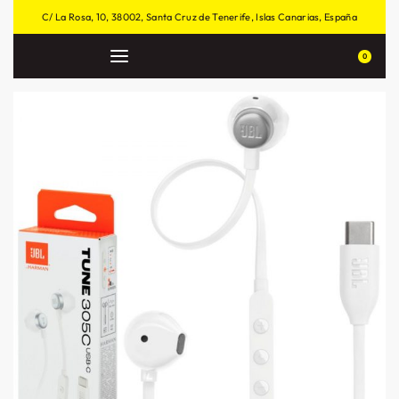
C/ La Rosa, 10, 38002, Santa Cruz de Tenerife, Islas Canarias, España
0