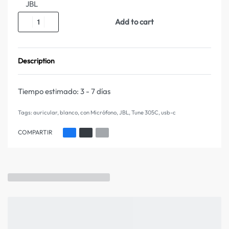
JBL
Add to cart
Description
Tiempo estimado:
3 - 7 días
Tags:
auricular
,
blanco
,
con Micrófono
,
JBL
,
Tune 305C
,
usb-c
COMPARTIR