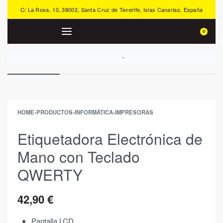
C/ La Rosa, 10, 38002, Santa Cruz de Tenerife, Islas Canarias, España
0
HOME
›
PRODUCTOS
›
INFORMÁTICA
›
IMPRESORAS
Etiquetadora Electrónica de
Mano con Teclado
QWERTY
42,90
€
Pantalla LCD