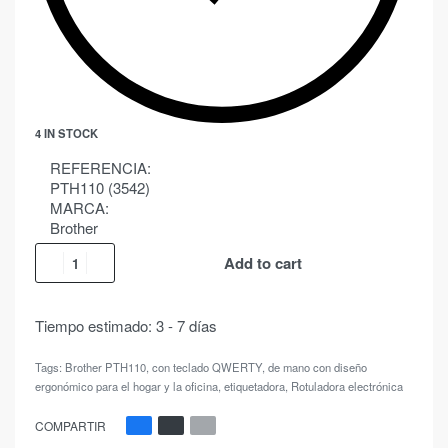
4 IN STOCK
REFERENCIA:
PTH110 (3542)
MARCA:
Brother
Add to cart
Tiempo estimado:
3 - 7 días
Tags:
Brother PTH110
,
con teclado QWERTY
,
de mano con diseño
ergonómico para el hogar y la oficina
,
etiquetadora
,
Rotuladora electrónica
COMPARTIR