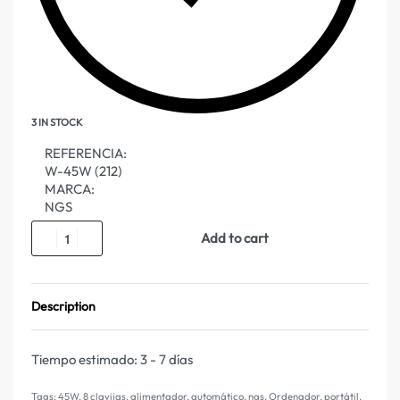
3 IN STOCK
REFERENCIA:
W-45W (212)
MARCA:
NGS
Add to cart
Description
Tiempo estimado:
3 - 7 días
Tags:
45W
,
8 clavijas
,
alimentador
,
automático
,
ngs
,
Ordenador
,
portátil
,