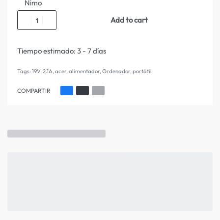
Nimo
Add to cart
Tiempo estimado:
3 - 7 días
Tags:
19V
,
2.1A
,
acer
,
alimentador
,
Ordenador
,
portátil
COMPARTIR