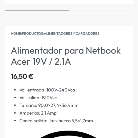
HOME
›
PRODUCTOS
›
ALIMENTADORES Y CARGADORES
Alimentador para Netbook
Acer 19V / 2.1A
16,50
€
Vol. entrada: 100V-240Vca
Vol. salida: 19,0Vcc
Tamaño: 90,0×27,4×36,4mm
Amperios: 2.1 Amp
Conec. salida: Jack hueco 5,5×1,7mm