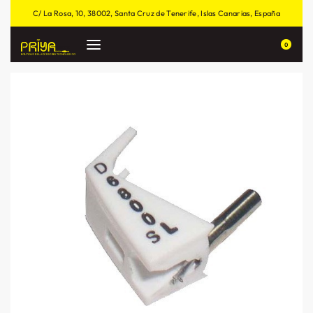
C/ La Rosa, 10, 38002, Santa Cruz de Tenerife, Islas Canarias, España
0