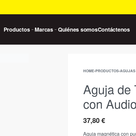
Productos
Marcas
Quiénes somos
Contáctenos
HOME
›
PRODUCTOS
›
AGUJAS
Aguja de 
con Audi
37,80
€
Aguja magnética con pu