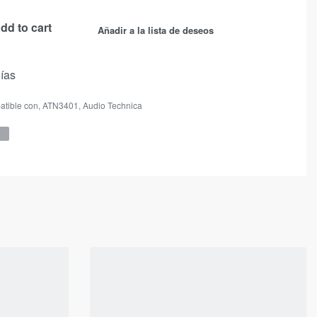
dd to cart
Añadir a la lista de deseos
días
atible con
,
ATN3401
,
Audio Technica