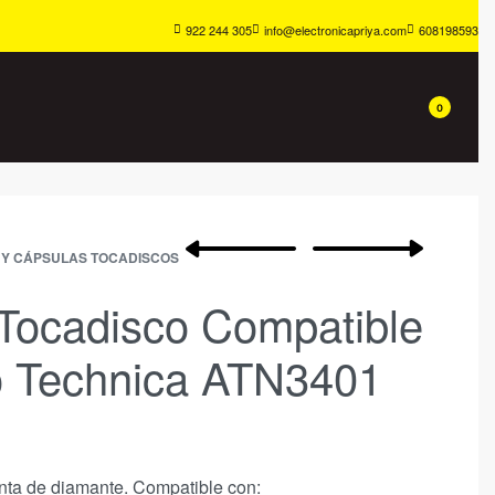
922 244 305
info@electronicapriya.com
608198593
0
 Y CÁPSULAS TOCADISCOS
Tocadisco Compatible
o Technica ATN3401
nta de diamante. Compatible con: