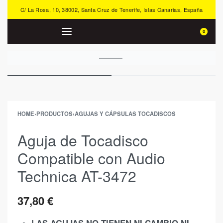
C/ La Rosa, 10, 38002, Santa Cruz de Tenerife, Islas Canarias, España
0
HOME
›
PRODUCTOS
›
AGUJAS Y CÁPSULAS TOCADISCOS
Aguja de Tocadisco
Compatible con Audio
Technica AT-3472
37,80
€
LAS AGUJAS NO TIENEN NI CAMBIO NI