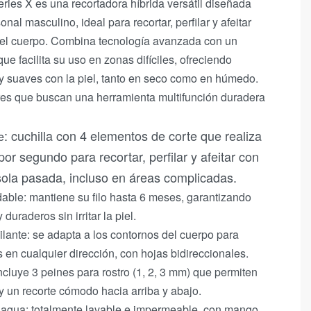
ies X es una recortadora híbrida versátil diseñada
nal masculino, ideal para recortar, perfilar y afeitar
o el cuerpo. Combina tecnología avanzada con un
e facilita su uso en zonas difíciles, ofreciendo
 y suaves con la piel, tanto en seco como en húmedo.
es que buscan una herramienta multifunción duradera
: cuchilla con 4 elementos de corte que realiza
e
r segundo para recortar, perfilar y afeitar con
sola pasada, incluso en áreas complicadas.
dable: mantiene su filo hasta 6 meses, garantizando
duraderos sin irritar la piel.
ilante: se adapta a los contornos del cuerpo para
 en cualquier dirección, con hojas bidireccionales.
ncluye 3 peines para rostro (1, 2, 3 mm) que permiten
y un recorte cómodo hacia arriba y abajo.
l agua: totalmente lavable e impermeable, con mango