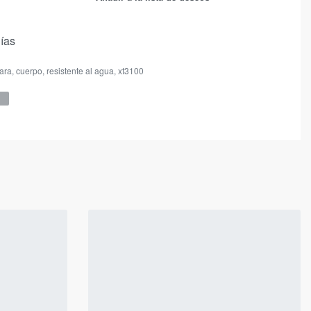
días
ara
,
cuerpo
,
resistente al agua
,
xt3100