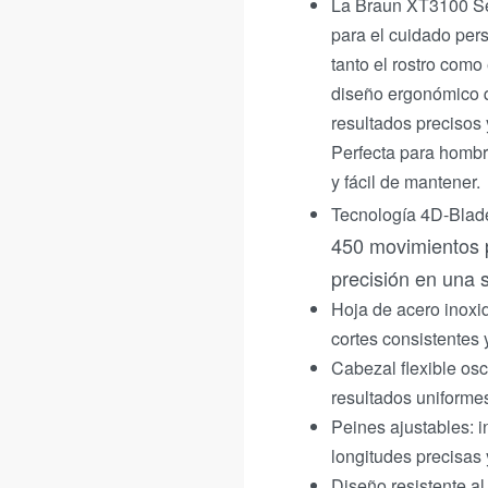
La Braun XT3100 Ser
para el cuidado perso
tanto el rostro com
diseño ergonómico qu
resultados precisos
Perfecta para hombr
y fácil de mantener.
Tecnología 4D-Blad
450 movimientos po
precisión en una 
Hoja de acero inoxi
cortes consistentes y 
Cabezal flexible osc
resultados uniformes
Peines ajustables: i
longitudes precisas 
Diseño resistente a