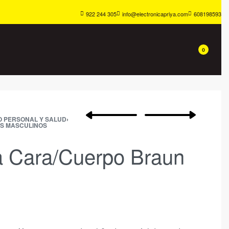
922 244 305
info@electronicapriya.com
608198593
0
O PERSONAL Y SALUD
›
OS MASCULINOS
a Cara/Cuerpo Braun