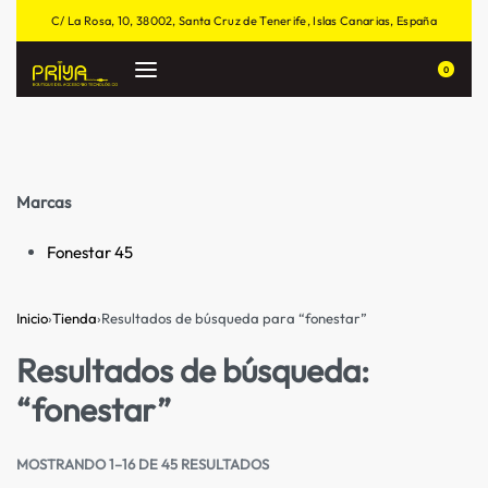
C/ La Rosa, 10, 38002, Santa Cruz de Tenerife, Islas Canarias, España
0
Marcas
Fonestar
45
Inicio
›
Tienda
›
Resultados de búsqueda para “fonestar”
Resultados de búsqueda:
“fonestar”
MOSTRANDO 1–16 DE 45 RESULTADOS